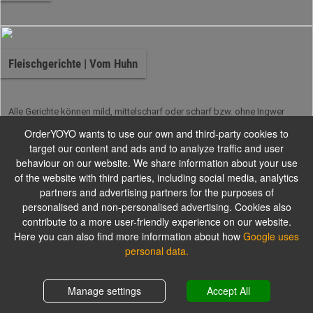
Fleischgerichte | Vom Huhn
Alle Gerichte können mild, mittelscharf oder scharf bzw. ohne Ingwer
oder Knoblauch zubereitet werden. Zu allen Gerichten servieren wir
OrderYOYO wants to use our own and third-party cookies to
Basmati-Reis oder Nan-Brot als Beilage
target our content and ads and to analyze traffic and user
behaviour on our website. We share information about your use
of the website with third parties, including social media, analytics
Fleischgerichte | Vom Lamm
partners and advertising partners for the purposes of
personalised and non-personalised advertising. Cookies also
contribute to a more user-friendly experience on our website.
Here you can also find more information about how
Google uses
Alle Gerichte können mild, mittelscharf oder scharf bzw. ohne Ingwer
personal data.
oder Knoblauch zubereitet werden. Zu allen Gerichten servieren wir
Basmati-Reis oder Nan-Brot als Beilage
Shopping cart
0,00 €
Manage settings
Accept All