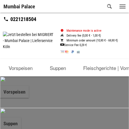
Mumbai Palace
0221218504
Maintenance mode is active
Delivery fee (0,00 € - 1,00 €)
Minimum order amount (10,90 € - 69,90 €)
Service Fee
0,29 €
Vorspeisen
Suppen
Fleischgerichte | Vo
Vorspeisen
Suppen