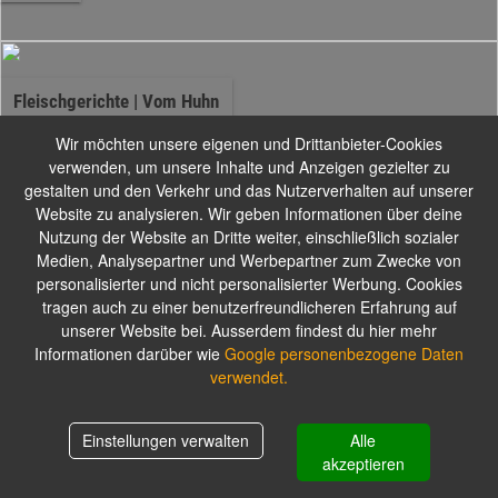
Fleischgerichte | Vom Huhn
Wir möchten unsere eigenen und Drittanbieter-Cookies
verwenden, um unsere Inhalte und Anzeigen gezielter zu
Alle Gerichte können mild, mittelscharf oder scharf bzw. ohne Ingwer
gestalten und den Verkehr und das Nutzerverhalten auf unserer
oder Knoblauch zubereitet werden. Zu allen Gerichten servieren wir
Website zu analysieren. Wir geben Informationen über deine
Basmati-Reis oder Nan-Brot als Beilage
Nutzung der Website an Dritte weiter, einschließlich sozialer
Medien, Analysepartner und Werbepartner zum Zwecke von
personalisierter und nicht personalisierter Werbung. Cookies
Fleischgerichte | Vom Lamm
tragen auch zu einer benutzerfreundlicheren Erfahrung auf
unserer Website bei. Ausserdem findest du hier mehr
Informationen darüber wie
Google personenbezogene Daten
verwendet.
Alle Gerichte können mild, mittelscharf oder scharf bzw. ohne Ingwer
oder Knoblauch zubereitet werden. Zu allen Gerichten servieren wir
Basmati-Reis oder Nan-Brot als Beilage
Einstellungen verwalten
Alle
Warenkorb
0,00 €
akzeptieren