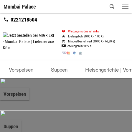
Mumbai Palace
0221218504
Wartungsmodus ist aktiv
Liefergebühr (0,00 € - 1,00 €)
Mindestbestellwert (10,90 € - 69,90 €)
Servicegebühr
0,29 €
Vorspeisen
Suppen
Fleischgerichte | Vo
Vorspeisen
Suppen